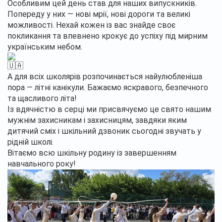
Особливим цей день став для наших випускників.
Попереду у них — нові мрії, нові дороги та великі
можливості. Нехай кожен із вас знайде своє
покликання та впевнено крокує до успіху під мирним
українським небом.
А для всіх школярів розпочинається найулюбленіша
пора — літні канікули. Бажаємо яскравого, безпечного
та щасливого літа!
Із вдячністю в серці ми присвячуємо це свято нашим
мужнім захисникам і захисницям, завдяки яким
дитячий сміх і шкільний дзвоник сьогодні звучать у
рідній школі.
Вітаємо всю шкільну родину із завершенням
навчального року!