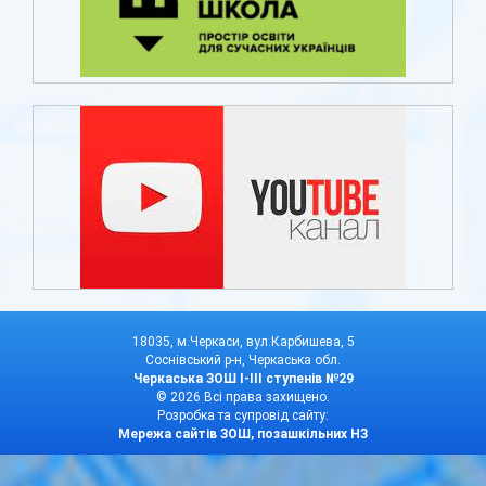
18035, м.Черкаси, вул.Карбишева, 5
Соснівський р-н, Черкаська обл.
Черкаська ЗОШ І-ІІІ ступенів №29
© 2026 Всі права захищено.
Розробка та супровід сайту:
Мережа сайтів ЗОШ, позашкільних НЗ