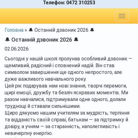
Телефон:
0472 310253
Toggle
navigat
Головна
»
🔔 Останній дзвоник 2026 🔔
🔔 Останній дзвоник 2026 🔔
02.06.2026
Сьогодні у нашій школі пролунав особливий дзвоник —
щемливий, радісний і сповнений надій. Він став
символом завершення ще одного непростого, але
дуже важливого навчального року.
Цей рік подарував нам нові знання, творчі перемоги,
щирі емоції, дружбу та безліч яскравих моментів. Ми
разом навчалися, підтримували одне одного, долали
труднощі й ставали сильнішими.
Щиро дякуємо нашим учителям за мудрість, терпіння
та відданість своїй справі, батькам — за підтримку й
довіру, а учням — за старанність, наполегливість і
невичерпну енергію.