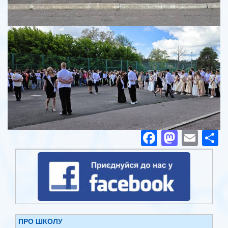
Facebook
Masto
Ema
П
ПРО ШКОЛУ