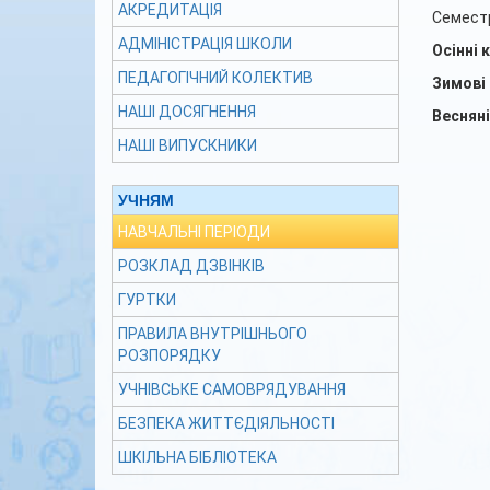
АКРЕДИТАЦІЯ
Семестр
АДМІНІСТРАЦІЯ ШКОЛИ
Осінні 
ПЕДАГОГІЧНИЙ КОЛЕКТИВ
Зимові 
НАШІ ДОСЯГНЕННЯ
Весняні
НАШІ ВИПУСКНИКИ
УЧНЯМ
НАВЧАЛЬНІ ПЕРІОДИ
РОЗКЛАД ДЗВІНКІВ
ГУРТКИ
ПРАВИЛА ВНУТРІШНЬОГО
РОЗПОРЯДКУ
УЧНІВСЬКЕ САМОВРЯДУВАННЯ
БЕЗПЕКА ЖИТТЄДІЯЛЬНОСТІ
ШКІЛЬНА БІБЛІОТЕКА