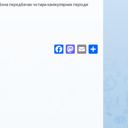
 Вона передбачає чотири канікулярних періоди:
Facebook
Mastodon
Email
Поділи