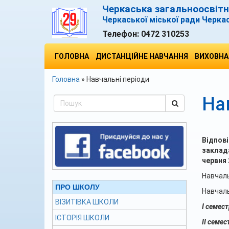
Черкаська загальноосвітня
Черкаської міської ради Черка
Телефон:
0472 310253
ГОЛОВНА
ДИСТАНЦІЙНЕ НАВЧАННЯ
ВИХОВНА
Головна
»
Навчальні періоди
На
Відпов
заклад
червня 
Навчал
ПРО ШКОЛУ
Навчаль
ВІЗИТІВКА ШКОЛИ
І семест
ІСТОРІЯ ШКОЛИ
ІІ семес