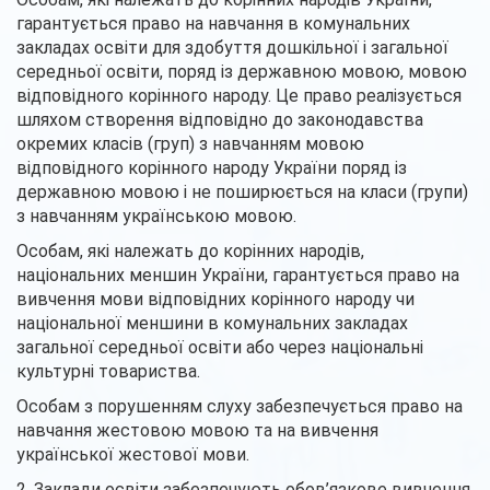
гарантується право на навчання в комунальних
закладах освіти для здобуття дошкільної і загальної
середньої освіти, поряд із державною мовою, мовою
відповідного корінного народу. Це право реалізується
шляхом створення відповідно до законодавства
окремих класів (груп) з навчанням мовою
відповідного корінного народу України поряд із
державною мовою і не поширюється на класи (групи)
з навчанням українською мовою.
Особам, які належать до корінних народів,
національних меншин України, гарантується право на
вивчення мови відповідних корінного народу чи
національної меншини в комунальних закладах
загальної середньої освіти або через національні
культурні товариства.
Особам з порушенням слуху забезпечується право на
навчання жестовою мовою та на вивчення
української жестової мови.
2. Заклади освіти забезпечують обов’язкове вивчення