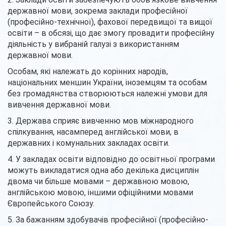
державної мови, зокрема заклади професійної
(професійно-технічної), фахової передвищої та вищої
освіти – в обсязі, що дає змогу провадити професійну
діяльність у вибраній галузі з використанням
державної мови.
Особам, які належать до корінних народів,
національних меншин України, іноземцям та особам
без громадянства створюються належні умови для
вивчення державної мови.
3. Держава сприяє вивченню мов міжнародного
спілкування, насамперед англійської мови, в
державних і комунальних закладах освіти.
4. У закладах освіти відповідно до освітньої програми
можуть викладатися одна або декілька дисциплін
двома чи більше мовами – державною мовою,
англійською мовою, іншими офіційними мовами
Європейського Союзу.
5. За бажанням здобувачів професійної (професійно-