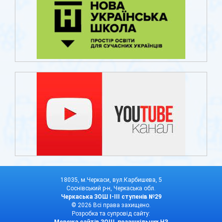
18035, м.Черкаси, вул.Карбишева, 5
Соснівський р-н, Черкаська обл.
Черкаська ЗОШ І-ІІІ ступенів №29
© 2026 Всі права захищено.
Розробка та супровід сайту:
Мережа сайтів ЗОШ, позашкільних НЗ