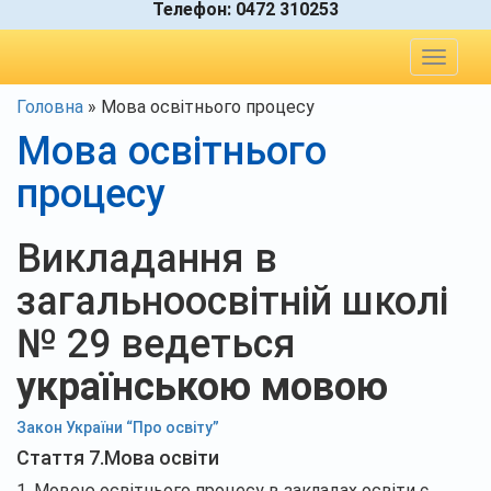
Телефон:
0472 310253
Toggle
navigat
Головна
»
Мова освітнього процесу
Мова освітнього
процесу
Викладання в
загальноосвітній школі
№ 29 ведеться
українською мовою
Закон України “Про освіту”
Стаття 7.Мова освіти
1. Мовою освітнього процесу в закладах освіти є