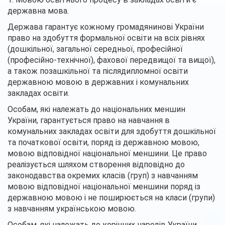
державна мова.
Держава гарантує кожному громадянинові України
право на здобуття формальної освіти на всіх рівнях
(дошкільної, загальної середньої, професійної
(професійно-технічної), фахової передвищої та вищої),
а також позашкільної та післядипломної освіти
державною мовою в державних і комунальних
закладах освіти.
Особам, які належать до національних меншин
України, гарантується право на навчання в
комунальних закладах освіти для здобуття дошкільної
та початкової освіти, поряд із державною мовою,
мовою відповідної національної меншини. Це право
реалізується шляхом створення відповідно до
законодавства окремих класів (груп) з навчанням
мовою відповідної національної меншини поряд із
державною мовою і не поширюється на класи (групи)
з навчанням українською мовою.
Особам, які належать до корінних народів України,