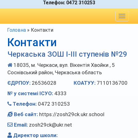
Телефон:
0472 310253
Toggle
navigat
Головна
»
Контакти
Контакти
Черкаська ЗОШ І-ІІІ ступенів №29
18035, м. Черкаси, вул. Вікентія Хвойки , 5
Соснівський район, Черкаська область
ЄДРПОУ:
26536028
КОАТУУ:
7110136700
№ у системі ІСУО:
4333
Телефон:
0472 310253
Веб сайт:
https://zosh29ck.ukr.school
Email:
zosh29ck@ukr.net
Директор школи: