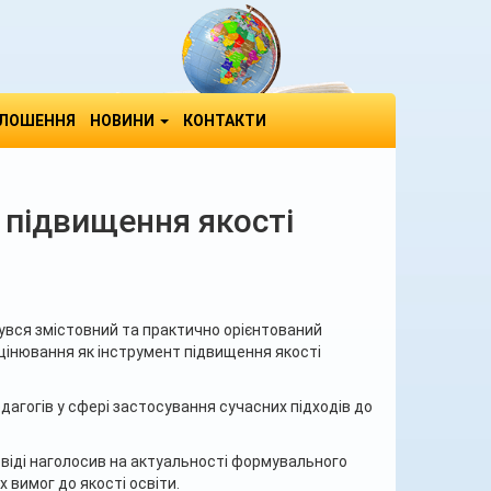
ЛОШЕННЯ
НОВИНИ
КОНТАКТИ
 підвищення якості
дбувся змістовний та практично орієнтований
цінювання як інструмент підвищення якості
агогів у сфері застосування сучасних підходів до
овіді наголосив на актуальності формувального
 вимог до якості освіти.