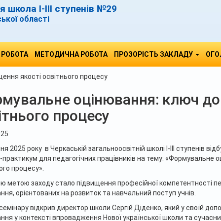
 школа І-ІІІ ступенів №29
ської області
 РОБОТА
МЕТОДИЧНА РОБОТА
ПРОЗОРІСТЬ ЗАКЛАДУ
ОГО
ення якості освітнього процесу
мувальне оцінювання: ключ до
ітнього процесу
025
ня 2025 року в Черкаській загальноосвітній школі І-ІІІ ступенів ві
-практикум для педагогічних працівників на тему: «Формувальне о
ого процесу».
ю метою заходу стало підвищення професійної компетентності пед
ння, орієнтованих на розвиток та навчальний поступ учнів.
семінару відкрив директор школи Сергій Діденко, який у своїй доп
ння у контексті впровадження Нової української школи та сучасних