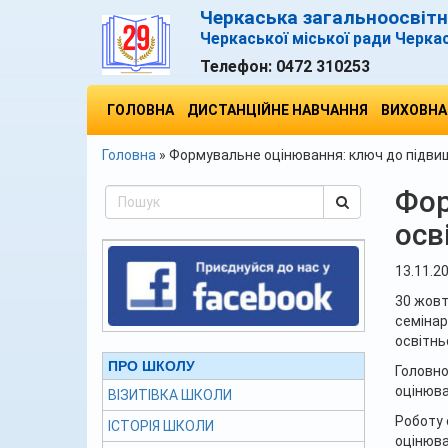
Черкаська загальноосвітня
Черкаської міської ради Черка
Телефон:
0472 310253
ГОЛОВНА
ДИСТАНЦІЙНЕ НАВЧАННЯ
ВИХОВНА
Головна
»
Формувальне оцінювання: ключ до підвищ
Фор
осв
13.11.2
30 жовт
семінар
освітнь
ПРО ШКОЛУ
Головно
оцінюва
ВІЗИТІВКА ШКОЛИ
Роботу 
ІСТОРІЯ ШКОЛИ
оцінюва