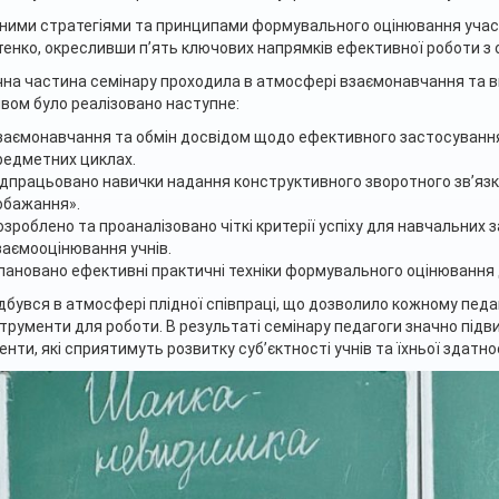
ними стратегіями та принципами формувального оцінювання учас
енко, окресливши п’ять ключових напрямків ефективної роботи з
на частина семінару проходила в атмосфері взаємонавчання та ви
вом було реалізовано наступне:
заємонавчання та обмін досвідом щодо ефективного застосування
редметних циклах.
ідпрацьовано навички надання конструктивного зворотного зв’язку,
обажання».
озроблено та проаналізовано чіткі критерії успіху для навчальних
заємооцінювання учнів.
пановано ефективні практичні техніки формувального оцінювання д
ідбувся в атмосфері плідної співпраці, що дозволило кожному педа
нструменти для роботи. В результаті семінару педагоги значно під
енти, які сприятимуть розвитку суб’єктності учнів та їхньої здатн