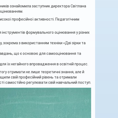
ників ознайомила заступник директора Світлана
 оцінюванням.
сокої професійної активності. Педагогічним
 інструментів формувального оцінювання у різних
 зокрема з використанням техніки «Дві зірки та
 завдань, що є основою для самооцінювання та
ля їх негайного впровадження в освітній процес.
гогу отримати не лише теоретичні знання, але й
вищили свій професійний рівень та отримали
ості самостійно регулювати свій навчальний поступ.