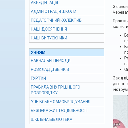
АКРЕДИТАЦІЯ
З основ
АДМІНІСТРАЦІЯ ШКОЛИ
Череват
ПЕДАГОГІЧНИЙ КОЛЕКТИВ
Практич
колекти
НАШІ ДОСЯГНЕННЯ
В
НАШІ ВИПУСКНИКИ
п
В
п
УЧНЯМ
Р
НАВЧАЛЬНІ ПЕРІОДИ
в
О
РОЗКЛАД ДЗВІНКІВ
Захід в
ГУРТКИ
дієві і
ПРАВИЛА ВНУТРІШНЬОГО
інструм
РОЗПОРЯДКУ
УЧНІВСЬКЕ САМОВРЯДУВАННЯ
БЕЗПЕКА ЖИТТЄДІЯЛЬНОСТІ
ШКІЛЬНА БІБЛІОТЕКА